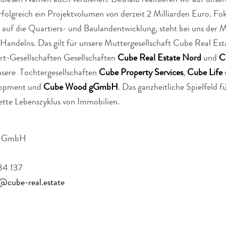
diesen Namen auch verdienen. Deshalb realisieren wir auf unse
olgreich ein Projektvolumen von derzeit 2 Milliarden Euro. Fok
auf die Quartiers- und Baulandentwicklung, steht bei uns der 
 Handelns. Das gilt für unsere Muttergesellschaft Cube Real Est
rt-Gesellschaften Gesellschaften
Cube Real Estate Nord
und
C
nsere Tochtergesellschaften
Cube Property Services
,
Cube Life
lopment und
Cube Wood gGmbH
. Das ganzheitliche Spielfeld 
tte Lebenszyklus von Immobilien.
te GmbH
534 137
@cube-real.estate