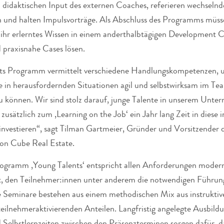
 didaktischen Input des externen Coaches, referieren wechselnd
 und halten Impulsvorträge. Als Abschluss des Programms müss
ihr erlerntes Wissen in einem anderthalbtägigen Development C
d praxisnahe Cases lösen.
ts Programm vermittelt verschiedene Handlungskompetenzen, 
ie in herausfordernden Situationen agil und selbstwirksam im Te
u können. Wir sind stolz darauf, junge Talente in unserem Unte
, zusätzlich zum ‚Learning on the Job‘ ein Jahr lang Zeit in diese i
investieren“, sagt Tilman Gartmeier, Gründer und Vorsitzender 
on Cube Real Estate.
ogramm ‚Young Talents‘ entspricht allen Anforderungen modern
et, den Teilnehmer:innen unter anderem die notwendigen Führungs
le Seminare bestehen aus einem methodischen Mix aus instruktiv
teilnehmeraktivierenden Anteilen. Langfristig angelegte Ausbild