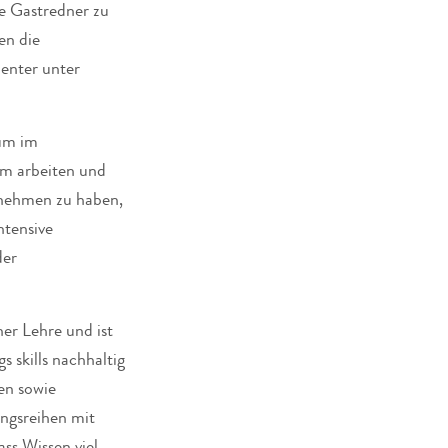
e Gastredner zu
en die
enter unter
um im
am arbeiten und
rnehmen zu haben,
ntensive
der
er Lehre und ist
 skills nachhaltig
en sowie
ungsreihen mit