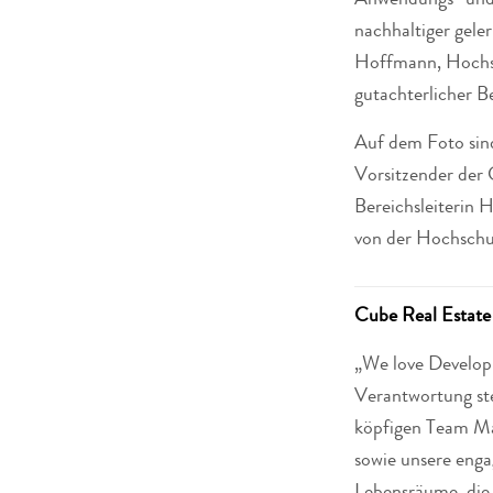
Anwendungs- und S
nachhaltiger geler
Hoffmann, Hochsc
gutachterlicher B
Auf dem Foto sin
Vorsitzender der 
Bereichsleiterin 
von der Hochschul
Cube Real Esta
„We love Developm
Verantwortung ste
köpfigen Team Ma
sowie unsere enga