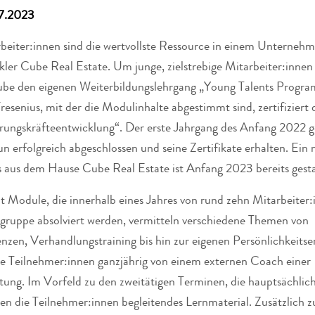
07.2023
beiter:innen sind die wertvollste Ressource in einem Unternehm
kler Cube Real Estate. Um junge, zielstrebige Mitarbeiter:inn
ube den eigenen Weiterbildungslehrgang „Young Talents Progra
esenius, mit der die Modulinhalte abgestimmt sind, zertifiziert
ungskräfteentwicklung“. Der erste Jahrgang des Anfang 2022 g
 erfolgreich abgeschlossen und seine Zertifikate erhalten. Ein
 aus dem Hause Cube Real Estate ist Anfang 2023 bereits gesta
t Module, die innerhalb eines Jahres von rund zehn Mitarbeiter:i
gruppe absolviert werden, vermitteln verschiedene Themen von
en, Verhandlungstraining bis hin zur eigenen Persönlichkeitse
e Teilnehmer:innen ganzjährig von einem externen Coach einer
ng. Im Vorfeld zu den zweitätigen Terminen, die hauptsächli
lten die Teilnehmer:innen begleitendes Lernmaterial. Zusätzlich 