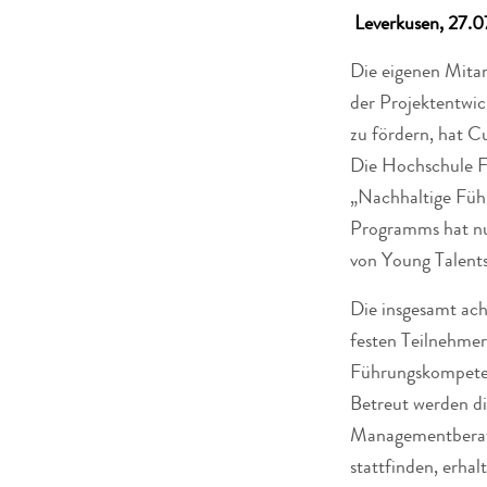
Leverkusen, 27.
Die eigenen Mitar
der Projektentwic
zu fördern, hat C
Die Hochschule Fr
„Nachhaltige Führ
Programms hat nun
von Young Talents
Die insgesamt ach
festen Teilnehmer
Führungskompetenz
Betreut werden di
Managementberatu
stattfinden, erha