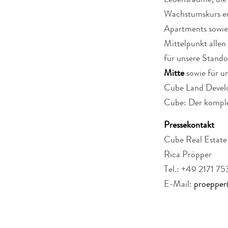
Lebensräume, die 
Wachstumskurs erf
Apartments sowie 
Mittelpunkt allen
für unsere Stando
Mitte
sowie für u
Cube Land Deve
Cube: Der komple
Pressekontakt
Cube Real Esta
Rica Pröpper
Tel.: +49 2171 7
E-Mail:
proepper