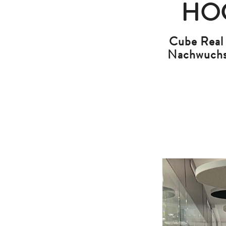
HO
Cube Real 
Nachwuchsk