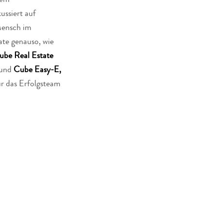
rem
ussiert auf
Mensch im
ate genauso, wie
ube Real Estate
und
Cube Easy-E,
für das Erfolgsteam