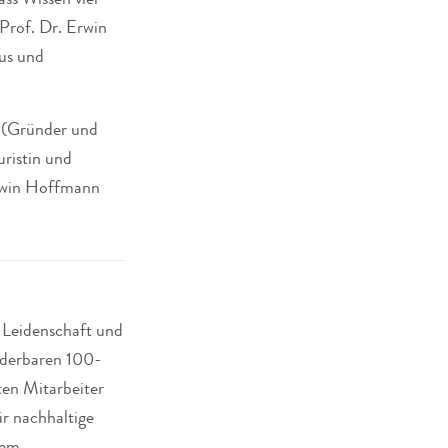
ss Wissen viel
 Prof. Dr. Erwin
us und
 (Gründer und
ristin und
Erwin Hoffmann
 Leidenschaft und
nderbaren 100-
en Mitarbeiter
ür nachhaltige