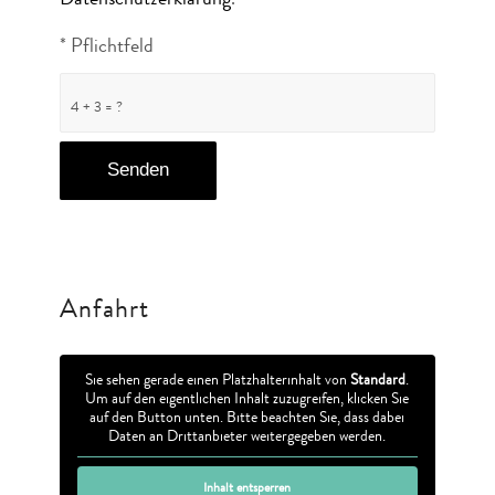
Datenschutzerklärung
.
*
* Pflichtfeld
4 + 3 = ?
Anfahrt
Sie sehen gerade einen Platzhalterinhalt von
Standard
.
Um auf den eigentlichen Inhalt zuzugreifen, klicken Sie
auf den Button unten. Bitte beachten Sie, dass dabei
Daten an Drittanbieter weitergegeben werden.
Inhalt entsperren