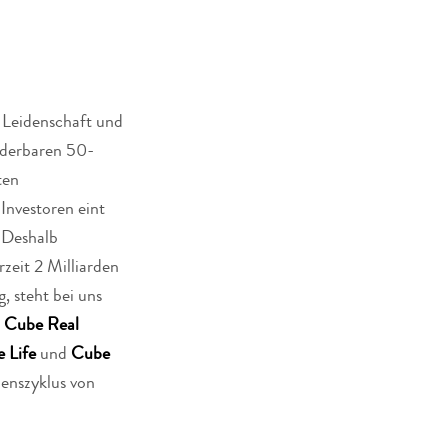
 Leidenschaft und
nderbaren 50-
ten
Investoren eint
 Deshalb
zeit 2 Milliarden
, steht bei uns
t
Cube Real
 Life
und
Cube
benszyklus von