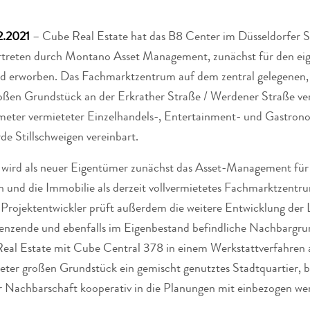
2.2021
– Cube Real Estate hat das B8 Center im Düsseldorfer St
ertreten durch Montano Asset Management, zunächst für den ei
d erworben. Das Fachmarktzentrum auf dem zentral gelegenen
ßen Grundstück an der Erkrather Straße / Werdener Straße ve
ter vermieteter Einzelhandels-, Entertainment- und Gastrono
de Stillschweigen vereinbart.
 wird als neuer Eigentümer zunächst das Asset-Management für
 und die Immobilie als derzeit vollvermietetes Fachmarktzentr
Projektentwickler prüft außerdem die weitere Entwicklung der 
renzende und ebenfalls im Eigenbestand befindliche Nachbargru
Real Estate mit Cube Central 378 in einem Werkstattverfahren 
er großen Grundstück ein gemischt genutztes Stadtquartier, b
r Nachbarschaft kooperativ in die Planungen mit einbezogen we