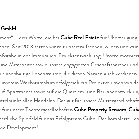
te GmbH
ment“ – drei Worte, die bei
Cube Real Estate
für Überzeugung,
hen. Seit 2013 setzen wir mit unserem frechen, wilden und wu
ßstäbe in der Immobilien-Projektentwicklung. Unsere motivier
und Mitarbeiter sowie unsere engagierten Geschäftspartner und 
für nachhaltige Lebensräume, die diesen Namen auch verdienen.
uf unserem Wachstumskurs erfolgreich ein Projektvolumen von der
auf Apartments sowie auf die Quartiers- und Baulandentwicklung
telpunkt allen Handelns. Das gilt für unsere Muttergesellschaf
e für unsere Tochtergesellschaften
Cube Property Services
,
Cube
heitliche Spielfeld für das Erfolgsteam Cube: Der komplette Le
ove Development!