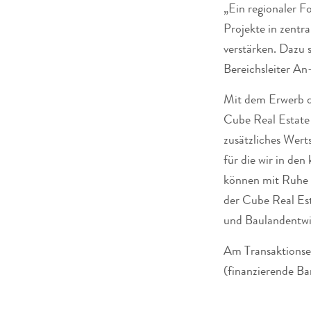
„Ein regionaler Fo
Projekte in zentr
verstärken. Dazu 
Bereichsleiter An
Mit dem Erwerb d
Cube Real Estate e
zusätzliches Wert
für die wir in de
können mit Ruhe u
der Cube Real Est
und Baulandentwic
Am Transaktionse
(finanzierende Ba