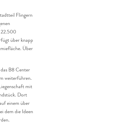
adtteil Flingern
genen
, 22.500
rfügt über knapp
miefläche. Über
 das B8 Center
um weiterführen.
Liegenschaft mit
ndstück. Dort
auf einem über
ei dem die Ideen
rden.