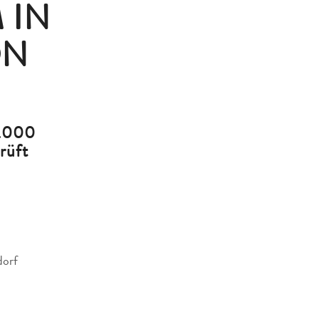
 IN
ON
3.000
rüft