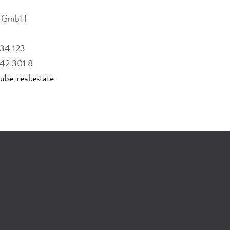
te GmbH
 34 123
442 301 8
be-real.estate