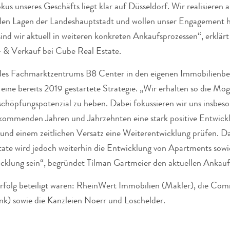
kus unseres Geschäfts liegt klar auf Düsseldorf. Wir realisieren a
alen Lagen der Landeshauptstadt und wollen unser Engagement h
sind wir aktuell in weiteren konkreten Ankaufsprozessen“, erklär
- & Verkauf bei Cube Real Estate.
es Fachmarktzentrums B8 Center in den eigenen Immobilienbes
ine bereits 2019 gestartete Strategie. „Wir erhalten so die Mögl
schöpfungspotenzial zu heben. Dabei fokussieren wir uns insbes
n kommenden Jahren und Jahrzehnten eine stark positive Entwic
nd einem zeitlichen Versatz eine Weiterentwicklung prüfen. D
ate wird jedoch weiterhin die Entwicklung von Apartments sowi
klung sein“, begründet Tilman Gartmeier den aktuellen Ankauf
rfolg beteiligt waren: RheinWert Immobilien (Makler), die Co
nk) sowie die Kanzleien Noerr und Loschelder.