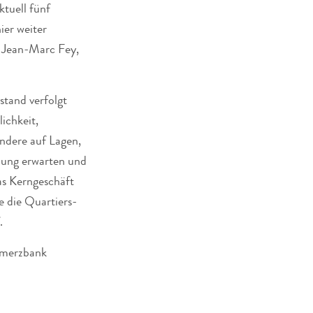
ktuell fünf
ier weiter
t Jean-Marc Fey,
tand verfolgt
ichkeit,
ondere auf Lagen,
klung erwarten und
as Kerngeschäft
e die Quartiers-
.
mmerzbank