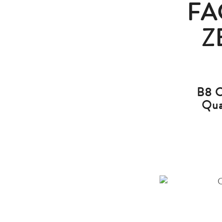
FA
Z
B8 C
Qua