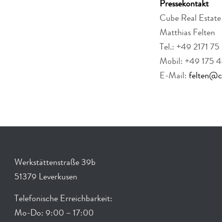
Pressekontakt
Cube Real Esta
Matthias Felten
Tel.: +49 2171 75
Mobil: +49 175 
E-Mail:
felten@cu
Werkstättenstraße 39b
51379 Leverkusen
Telefonische Erreichbarkeit:
Mo-Do: 9:00 – 17:00