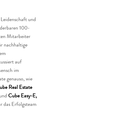
 Leidenschaft und
nderbaren 100-
en Mitarbeiter
ür nachhaltige
rem
ussiert auf
Mensch im
ate genauso, wie
ube Real Estate
und
Cube Easy-E,
für das Erfolgsteam