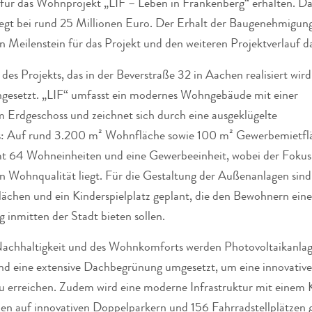
ür das Wohnprojekt „LIF – Leben in Frankenberg“ erhalten. Da
egt bei rund 25 Millionen Euro. Der Erhalt der Baugenehmigung 
 Meilenstein für das Projekt und den weiteren Projektverlauf da
 des Projekts, das in der Beverstraße 32 in Aachen realisiert wird,
ngesetzt. „LIF“ umfasst ein modernes Wohngebäude mit einer
 Erdgeschoss und zeichnet sich durch eine ausgeklügelte
: Auf rund 3.200 m² Wohnfläche sowie 100 m² Gewerbemietfl
mt 64 Wohneinheiten und eine Gewerbeeinheit, wobei der Fokus
n Wohnqualität liegt. Für die Gestaltung der Außenanlagen sind
ächen und ein Kinderspielplatz geplant, die den Bewohnern eine
 inmitten der Stadt bieten sollen.
 Nachhaltigkeit und des Wohnkomforts werden Photovoltaikanlag
eine extensive Dachbegrünung umgesetzt, um eine innovative
zu erreichen. Zudem wird eine moderne Infrastruktur mit einem
en auf innovativen Doppelparkern und 156 Fahrradstellplätzen 