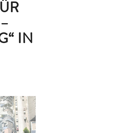
FÜR
 –
“ IN