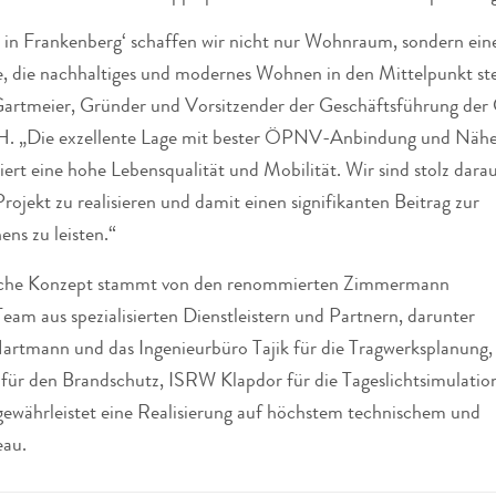
 in Frankenberg‘ schaffen wir nicht nur Wohnraum, sondern ein
, die nachhaltiges und modernes Wohnen in den Mittelpunkt stel
 Gartmeier, Gründer und Vorsitzender der Geschäftsführung der
. „Die exzellente Lage mit bester ÖPNV-Anbindung und Nähe
iert eine hohe Lebensqualität und Mobilität. Wir sind stolz darau
Projekt zu realisieren und damit einen signifikanten Beitrag zur
ns zu leisten.“
ische Konzept stammt von den renommierten Zimmermann
Team aus spezialisierten Dienstleistern und Partnern, darunter
rtmann und das Ingenieurbüro Tajik für die Tragwerksplanung,
für den Brandschutz, ISRW Klapdor für die Tageslichtsimulatio
ewährleistet eine Realisierung auf höchstem technischem und
eau.