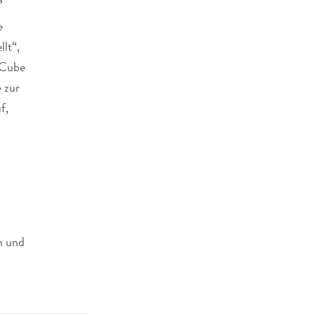
e
lt“,
 Cube
 zur
f,
n und