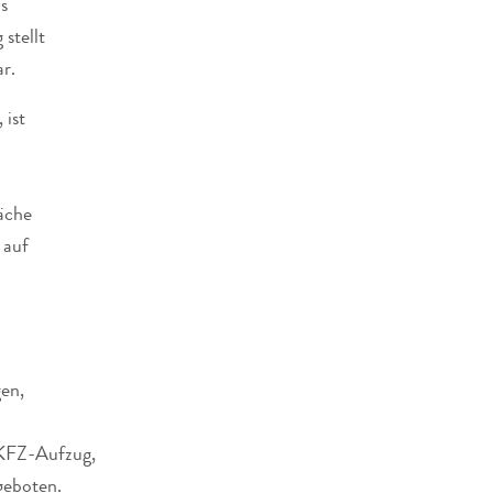
s
stellt
r.
 ist
äche
 auf
en,
 KFZ-Aufzug,
geboten.