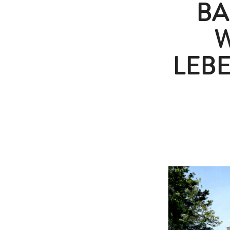
BA
W
LEBE