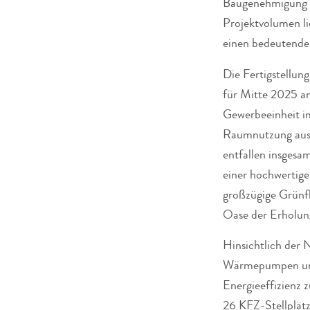
Baugenehmigung f
Projektvolumen li
einen bedeutenden
Die Fertigstellung
für Mitte 2025 a
Gewerbeeinheit im
Raumnutzung aus
entfallen insgesa
einer hochwertige
großzügige Grünfl
Oase der Erholung
Hinsichtlich der
Wärmepumpen und 
Energieeffizienz 
26 KFZ-Stellplätz