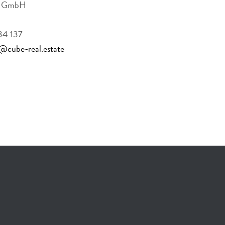
te GmbH
534 137
@cube-real.estate