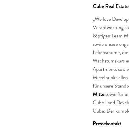
Cube Real Esta
„We love Developm
Verantwortung ste
köpfigen Team Ma
sowie unsere enga
Lebensräume, die 
Wachstumskurs erf
Apartments sowie 
Mittelpunkt allen
für unsere Stando
Mitte
sowie für u
Cube Land Deve
Cube: Der komple
Pressekontakt