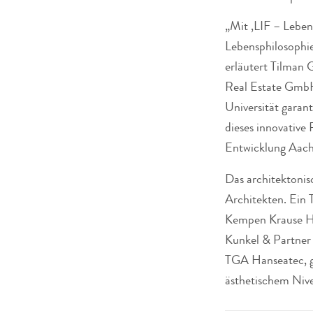
„Mit ‚LIF – Leben
Lebensphilosophie
erläutert Tilman
Real Estate GmbH
Universität garant
dieses innovative 
Entwicklung Aache
Das architekton
Architekten. Ein 
Kempen Krause Ha
Kunkel & Partner 
TGA Hanseatec, g
ästhetischem Niv