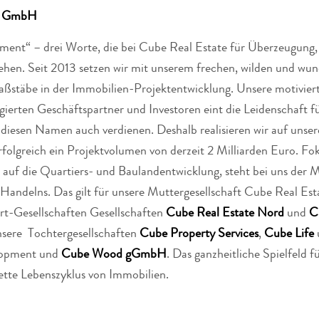
te GmbH
ent“ – drei Worte, die bei Cube Real Estate für Überzeugung,
hen. Seit 2013 setzen wir mit unserem frechen, wilden und wu
ßstäbe in der Immobilien-Projektentwicklung. Unsere motiviert
gierten Geschäftspartner und Investoren eint die Leidenschaft f
diesen Namen auch verdienen. Deshalb realisieren wir auf unse
olgreich ein Projektvolumen von derzeit 2 Milliarden Euro. Fok
auf die Quartiers- und Baulandentwicklung, steht bei uns der 
 Handelns. Das gilt für unsere Muttergesellschaft Cube Real Est
rt-Gesellschaften Gesellschaften
Cube Real Estate Nord
und
C
nsere Tochtergesellschaften
Cube Property Services
,
Cube Life
lopment und
Cube Wood gGmbH
. Das ganzheitliche Spielfeld 
tte Lebenszyklus von Immobilien.